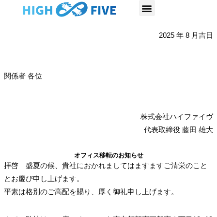
内
容
を
2025 年 8 月吉日
ス
キ
ッ
関係者 各位
プ
株式会社ハイファイヴ
代表取締役 藤田 雄大
オフィス移転のお知らせ
拝啓 盛夏の候、貴社におかれましてはますますご清栄のこと
とお慶び申し上げます。
平素は格別のご高配を賜り、厚く御礼申し上げます。