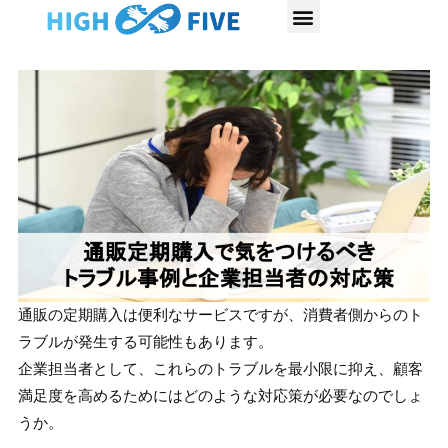
内
容
を
ス
キ
ッ
プ
通販の定期購入は便利なサービスですが、消費者側からのト
ラブルが発生する可能性もあります。
企業担当者として、これらのトラブルを最小限に抑え、顧客
満足度を高めるためにはどのような対応策が必要なのでしょ
うか。