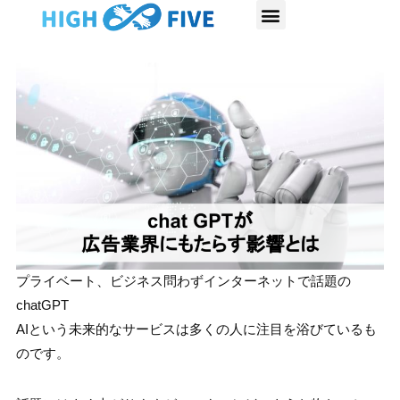
内
容
を
ス
キ
ッ
プ
プライベート、ビジネス問わずインターネットで話題の
chatGPT
AIという未来的なサービスは多くの人に注目を浴びているも
のです。