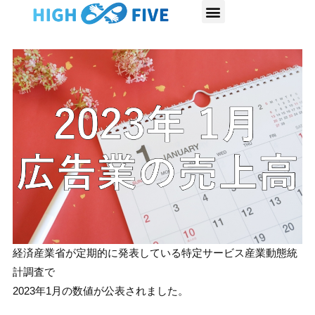
内
容
を
ス
キ
ッ
プ
経済産業省が定期的に発表している特定サービス産業動態統
計調査で
2023年1月の数値が公表されました。