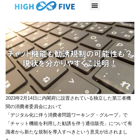
内
容
を
ス
キ
ッ
プ
2023年2月14日に内閣府に設置されている独立した第三者機
関の消費者委員会において
「デジタル化に伴う消費者問題ワーキング・グループ」で
「チャット機能を利用した勧誘を伴う通信販売」について有
識者から新たな規制を導入すべきという意見が出されまし