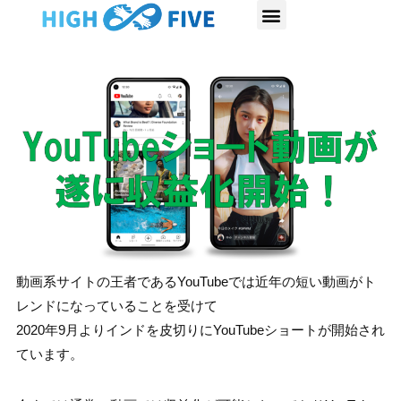
内
容
を
ス
キ
ッ
プ
動画系サイトの王者であるYouTubeでは近年の短い動画がト
レンドになっていることを受けて
2020年9月よりインドを皮切りにYouTubeショートが開始され
ています。