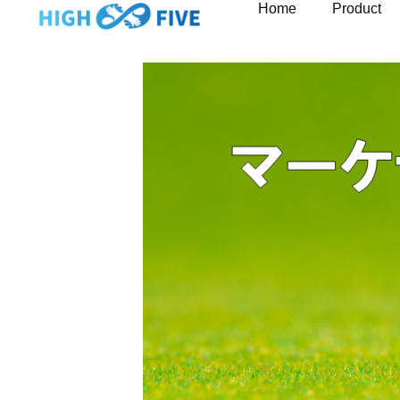
Home
Product
内
容
を
ス
キ
ッ
プ