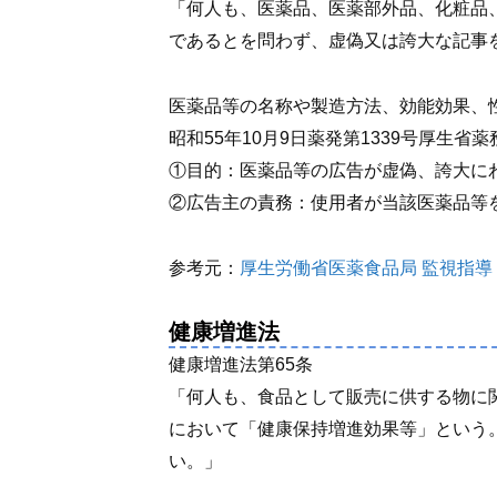
「何人も、医薬品、医薬部外品、化粧品
であるとを問わず、虚偽又は誇大な記事
医薬品等の名称や製造方法、効能効果、
昭和55年10月9日薬発第1339号厚生
①目的：医薬品等の広告が虚偽、誇大に
②広告主の責務：使用者が当該医薬品等
参考元：
厚生労働省医薬食品局 監視指
健康増進法
健康増進法第65条
「何人も、食品として販売に供する物に
において「健康保持増進効果等」という
い。」