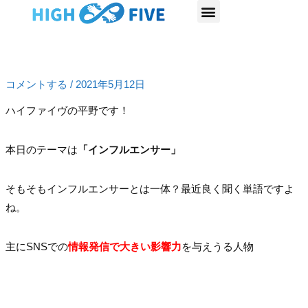
内
Post
容
navigation
を
インフルエンサーがなぜ今必要か？
ス
キ
コメントする
/
2021年5月12日
ッ
ハイファイヴの平野です！
プ
本日のテーマは
「インフルエンサー」
そもそもインフルエンサーとは一体？最近良く聞く単語ですよ
ね。
主にSNSでの
情報発信で大きい影響力
を与えうる人物